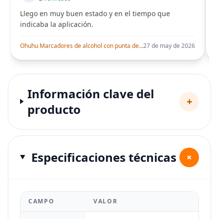
Llego en muy buen estado y en el tiempo que
indicaba la aplicación.
i
Ohuhu Marcadores de alcohol con punta de pincel – Juego de marcadores artísticos de doble punta con certificación AP para artistas adultos
27 de may de 2026
Información clave del
+
producto
Especificaciones técnicas
+
CAMPO
VALOR