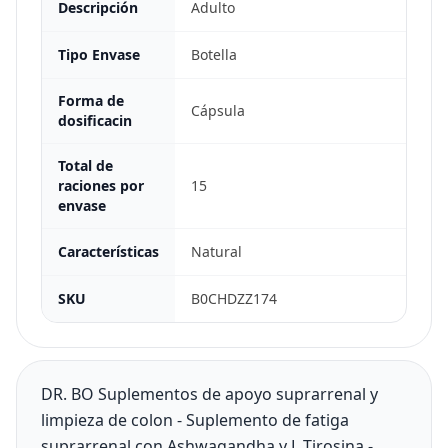
Descripción
Adulto
Tipo Envase
Botella
Forma de
Cápsula
dosificacin
Total de
raciones por
15
envase
Características
Natural
SKU
B0CHDZZ174
DR. BO Suplementos de apoyo suprarrenal y
limpieza de colon - Suplemento de fatiga
suprarrenal con Ashwagandha y L Tirosina -