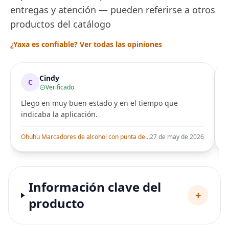
entregas y atención — pueden referirse a otros
productos del catálogo
¿Yaxa es confiable? Ver todas las opiniones
Cindy
C
Verificado
Llego en muy buen estado y en el tiempo que
indicaba la aplicación.
i
Ohuhu Marcadores de alcohol con punta de pincel – Juego de marcadores artísticos de doble punta con certificación AP para artistas adultos
27 de may de 2026
Información clave del
+
producto