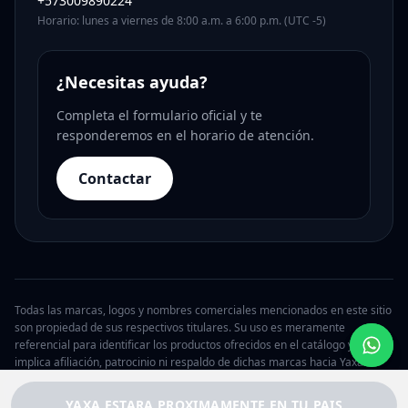
+573009890224
Horario: lunes a viernes de 8:00 a.m. a 6:00 p.m. (UTC -5)
¿Necesitas ayuda?
Completa el formulario oficial y te
responderemos en el horario de atención.
Contactar
Todas las marcas, logos y nombres comerciales mencionados en este sitio
son propiedad de sus respectivos titulares. Su uso es meramente
referencial para identificar los productos ofrecidos en el catálogo y no
implica afiliación, patrocinio ni respaldo de dichas marcas hacia Yaxa.
© 2026 Yaxa Argentina. Todos los derechos reservados.
YAXA ESTARA PROXIMAMENTE EN TU PAIS