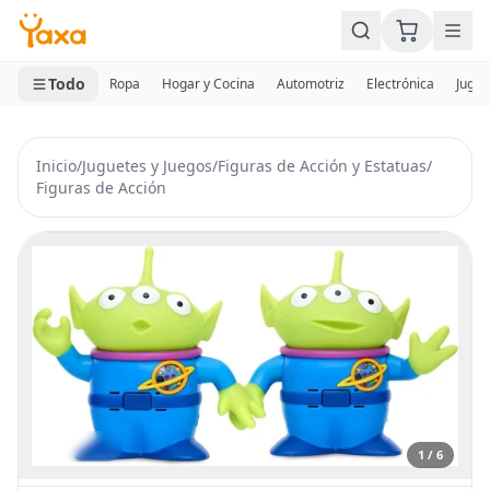
MINI CARRITO
0 productos
Todo
Ropa
Hogar y Cocina
Automotriz
Electrónica
Jugue
Inicio
/
Juguetes y Juegos
/
Figuras de Acción y Estatuas
/
Figuras de Acción
1 / 6