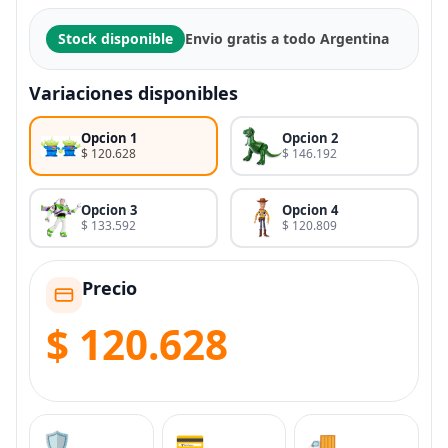
Stock disponible
Envio gratis a todo Argentina
Variaciones disponibles
Opcion 1
Opcion 2
$ 120.628
$ 146.192
Opcion 3
Opcion 4
$ 133.592
$ 120.809
Precio
$ 120.628
🛡️
💳
🚚