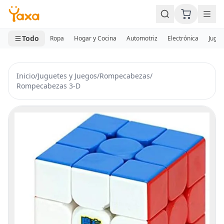
MINI CARRITO
0 productos
Todo
Ropa
Hogar y Cocina
Automotriz
Electrónica
Jugue
Inicio
/
Juguetes y Juegos
/
Rompecabezas
/
Rompecabezas 3-D