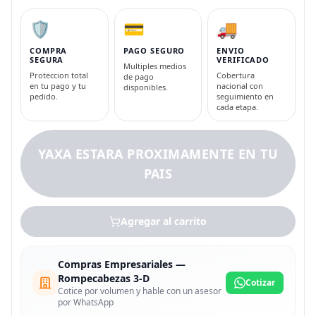
🛡️
💳
🚚
COMPRA
PAGO SEGURO
ENVIO
SEGURA
VERIFICADO
Multiples medios
Proteccion total
Cobertura
de pago
en tu pago y tu
nacional con
disponibles.
pedido.
seguimiento en
cada etapa.
YAXA ESTARA PROXIMAMENTE EN TU
PAIS
Agregar al carrito
Compras Empresariales —
Rompecabezas 3-D
Cotizar
Cotice por volumen y hable con un asesor
por WhatsApp