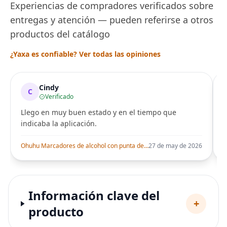
Experiencias de compradores verificados sobre
entregas y atención — pueden referirse a otros
productos del catálogo
¿Yaxa es confiable? Ver todas las opiniones
Cindy
C
Verificado
Llego en muy buen estado y en el tiempo que
indicaba la aplicación.
i
Ohuhu Marcadores de alcohol con punta de pincel – Juego de marcadores artísticos de doble punta con certificación AP para artistas adultos
27 de may de 2026
Información clave del
+
producto