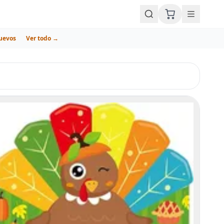
uevos
Ver todo →