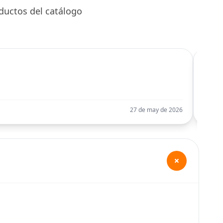
ductos del catálogo
C
Llego
27 de may de 2026
+