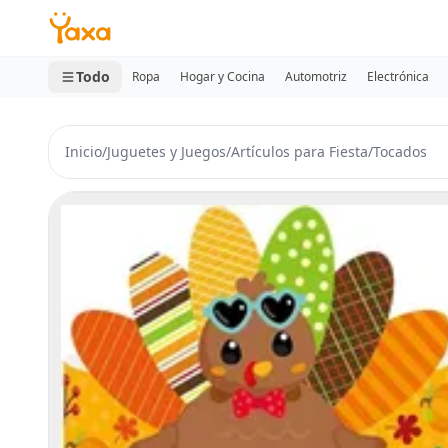
MINI CARRITO
0 productos
Todo
Ropa
Hogar y Cocina
Automotriz
Electrónica
Inicio
/
Juguetes y Juegos
/
Artículos para Fiesta
/
Tocados