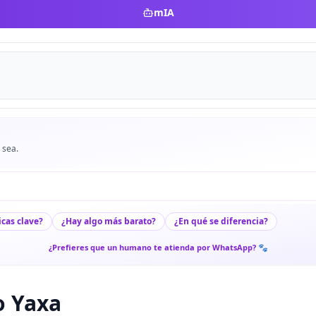
mIA
 sea.
icas clave?
¿Hay algo más barato?
¿En qué se diferencia?
¿Prefieres que un humano te atienda por WhatsApp? 🐾
o Yaxa