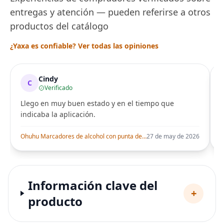
entregas y atención — pueden referirse a otros
productos del catálogo
¿Yaxa es confiable? Ver todas las opiniones
Cindy
C
Verificado
Llego en muy buen estado y en el tiempo que
indicaba la aplicación.
i
Ohuhu Marcadores de alcohol con punta de pincel – Juego de marcadores artísticos de doble punta con certificación AP para artistas adultos
27 de may de 2026
Información clave del
+
producto