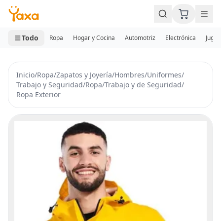
MINI CARRITO
0 productos
Todo
Ropa
Hogar y Cocina
Automotriz
Electrónica
Jugue
Inicio
/
Ropa
/
Zapatos y Joyería
/
Hombres
/
Uniformes
/
Trabajo y Seguridad
/
Ropa
/
Trabajo y de Seguridad
/
Ropa Exterior