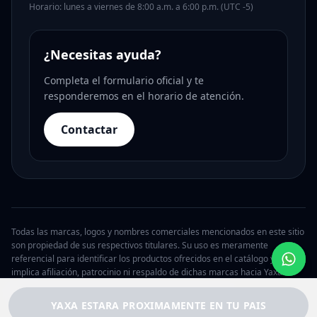
Horario: lunes a viernes de 8:00 a.m. a 6:00 p.m. (UTC -5)
¿Necesitas ayuda?
Completa el formulario oficial y te
responderemos en el horario de atención.
Contactar
Todas las marcas, logos y nombres comerciales mencionados en este sitio
son propiedad de sus respectivos titulares. Su uso es meramente
referencial para identificar los productos ofrecidos en el catálogo y no
implica afiliación, patrocinio ni respaldo de dichas marcas hacia Yaxa.
© 2026 Yaxa Argentina. Todos los derechos reservados.
YAXA ESTARA PROXIMAMENTE EN TU PAIS