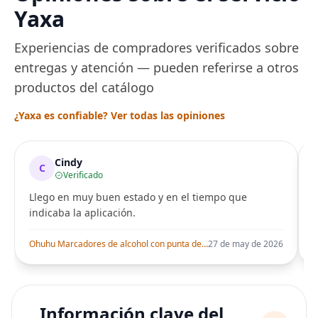
Yaxa
Experiencias de compradores verificados sobre
entregas y atención — pueden referirse a otros
productos del catálogo
¿Yaxa es confiable? Ver todas las opiniones
Cindy
C
Verificado
Llego en muy buen estado y en el tiempo que
indicaba la aplicación.
i
Ohuhu Marcadores de alcohol con punta de pincel – Juego de marcadores artísticos de doble punta con certificación AP para artistas adultos
27 de may de 2026
Información clave del