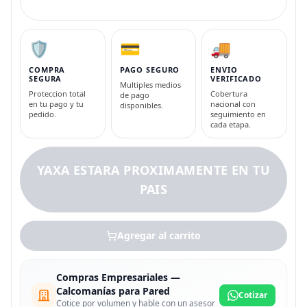
🛡️
💳
🚚
COMPRA
PAGO SEGURO
ENVIO
SEGURA
VERIFICADO
Multiples medios
Proteccion total
Cobertura
de pago
en tu pago y tu
nacional con
disponibles.
pedido.
seguimiento en
cada etapa.
YAXA ESTARA PROXIMAMENTE EN TU
PAIS
Agregar al carrito
Compras Empresariales —
Calcomanías para Pared
Cotizar
Cotice por volumen y hable con un asesor