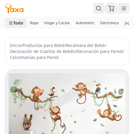
MINI CARRITO
0 productos
Todo
Ropa
Hogar y Cocina
Automotriz
Electrónica
Jugue
Inicio
/
Productos para Bebé
/
Recámara del Bebé
/
Decoración de Cuartos de Bebés
/
Decoración para Pared
/
Calcomanías para Pared