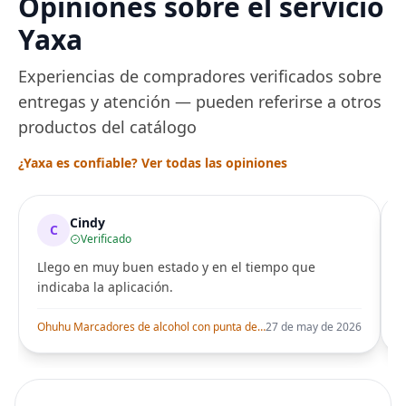
Opiniones sobre el servicio
Yaxa
Experiencias de compradores verificados sobre
entregas y atención — pueden referirse a otros
productos del catálogo
¿Yaxa es confiable? Ver todas las opiniones
Cindy
C
Verificado
Llego en muy buen estado y en el tiempo que
indicaba la aplicación.
i
Ohuhu Marcadores de alcohol con punta de pincel – Juego de marcadores artísticos de doble punta con certificación AP para artistas adultos
27 de may de 2026