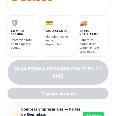
🛡️
💳
🚚
COMPRA
PAGO SEGURO
ENVIO
SEGURA
VERIFICADO
Multiples medios
Proteccion total
Cobertura
de pago
en tu pago y tu
nacional con
disponibles.
pedido.
seguimiento en
cada etapa.
YAXA ESTARA PROXIMAMENTE EN TU
PAIS
Agregar al carrito
Compras Empresariales — Partes
de Reemplazo
Cotizar