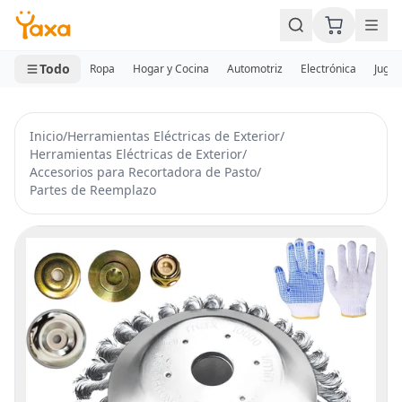
MINI CARRITO
0 productos
Todo
Ropa
Hogar y Cocina
Automotriz
Electrónica
Jugue
Inicio
/
Herramientas Eléctricas de Exterior
/
Herramientas Eléctricas de Exterior
/
Accesorios para Recortadora de Pasto
/
Partes de Reemplazo