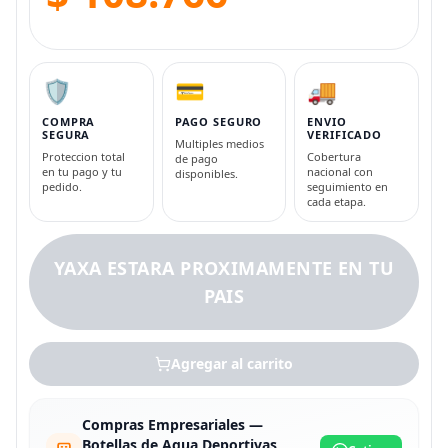
🛡️
💳
🚚
COMPRA
PAGO SEGURO
ENVIO
SEGURA
VERIFICADO
Multiples medios
Proteccion total
Cobertura
de pago
en tu pago y tu
nacional con
disponibles.
pedido.
seguimiento en
cada etapa.
YAXA ESTARA PROXIMAMENTE EN TU
PAIS
Agregar al carrito
Compras Empresariales —
Botellas de Agua Deportivas