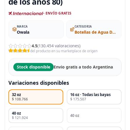
de los años 80)
- ENVÍO GRATIS
MARCA
CATEGORIA
Owala
Botellas de Agua Deportivas
4.5
(130.454 valoraciones)
Valoraciones del producto en su marketplace de origen
Stock disponible
Envio gratis a todo Argentina
Variaciones disponibles
32 oz
16 oz · Todas las bayas
$ 108.766
$ 175.507
40 oz
40 oz
$ 121.924