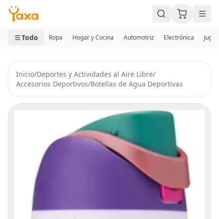
MINI CARRITO
0 productos
Todo
Ropa
Hogar y Cocina
Automotriz
Electrónica
Jugue
Inicio
/
Deportes y Actividades al Aire Libre
/
Accesorios Deportivos
/
Botellas de Agua Deportivas