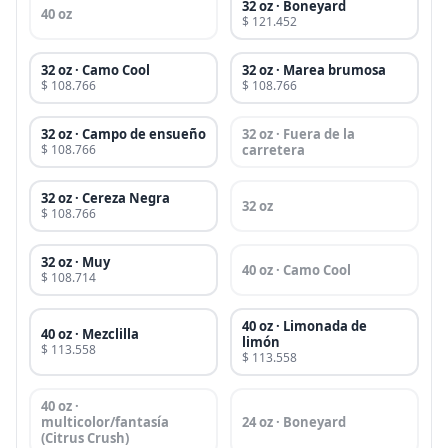
32 oz · Boneyard
40 oz
$ 121.452
32 oz · Camo Cool
32 oz · Marea brumosa
$ 108.766
$ 108.766
32 oz · Campo de ensueño
32 oz · Fuera de la
$ 108.766
carretera
32 oz · Cereza Negra
32 oz
$ 108.766
32 oz · Muy
40 oz · Camo Cool
$ 108.714
40 oz · Limonada de
40 oz · Mezclilla
limón
$ 113.558
$ 113.558
40 oz ·
multicolor/fantasía
24 oz · Boneyard
(Citrus Crush)