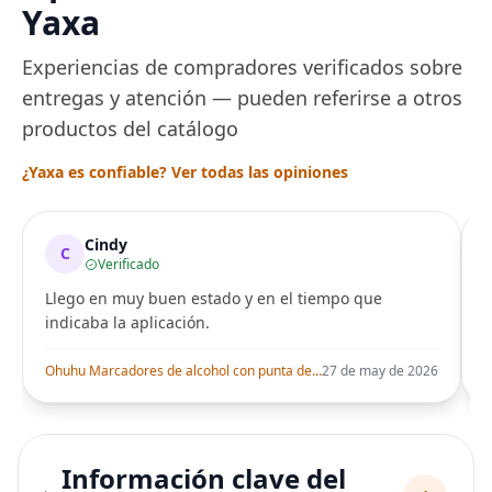
Yaxa
Experiencias de compradores verificados sobre
entregas y atención — pueden referirse a otros
productos del catálogo
¿Yaxa es confiable? Ver todas las opiniones
Cindy
C
Verificado
Llego en muy buen estado y en el tiempo que
indicaba la aplicación.
i
Ohuhu Marcadores de alcohol con punta de pincel – Juego de marcadores artísticos de doble punta con certificación AP para artistas adultos
27 de may de 2026
Información clave del