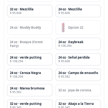
32 oz · Mezclilla
24 oz · Mezclilla
$ 95.608
$ 95.608
24 oz · Muddy Buddy
Opcion 22
24 oz · Bosque (Forest
24 oz · Daybreak
Fairy)
$ 108.294
24 oz · verde putting
24 oz · Señal perdida
$ 108.294
$ 95.608
24 oz · Cereza Negra
24 oz · Campo de ensueño
$ 108.294
$ 95.582
24 oz · Marea brumosa
32 oz · Joya de corona.
$ 95.582
32 oz · verde putting
32 oz · Abajo a la Tierra
$ 90.345
$ 90.345