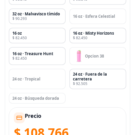
32 oz · Malvavisco tímido
16 oz · Esfera Celestial
$ 90.293
16 oz
16 oz · Misty Horizons
$ 82.450
$ 82.450
16 oz · Treasure Hunt
Opcion 38
$ 82.450
24 oz · Fuera de la
24 oz · Tropical
carretera
$ 92.505
24 oz · Búsqueda dorada
Precio
$ 108.766