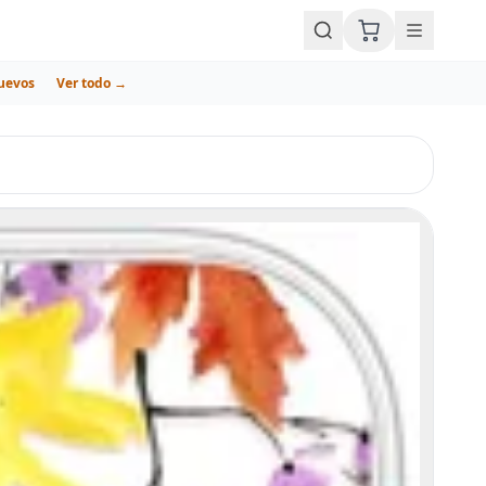
uevos
Ver todo →