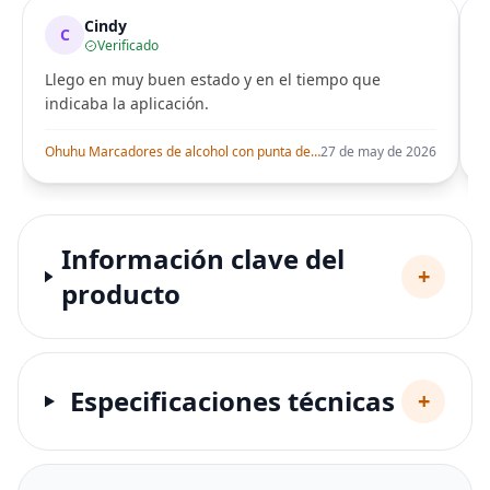
Cindy
C
Verificado
Llego en muy buen estado y en el tiempo que
indicaba la aplicación.
i
Ohuhu Marcadores de alcohol con punta de pincel – Juego de marcadores artísticos de doble punta con certificación AP para artistas adultos
27 de may de 2026
Información clave del
+
producto
Especificaciones técnicas
+