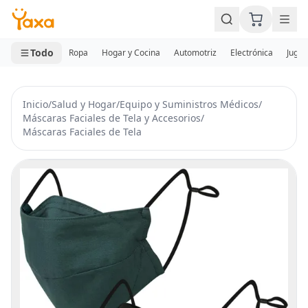
MINI CARRITO
0 productos
Todo
Ropa
Hogar y Cocina
Automotriz
Electrónica
Jugue
Inicio
/
Salud y Hogar
/
Equipo y Suministros Médicos
/
Máscaras Faciales de Tela y Accesorios
/
Máscaras Faciales de Tela