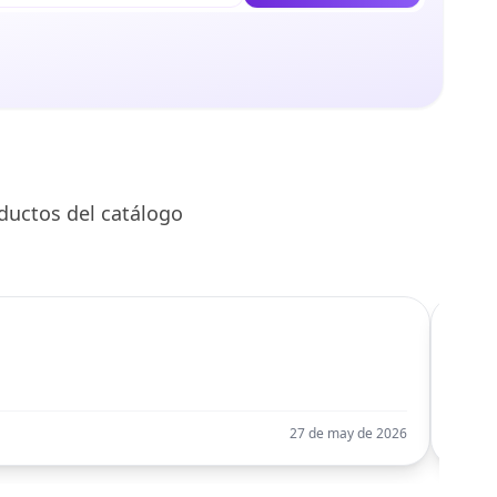
ductos del catálogo
C
Llego
27 de may de 2026