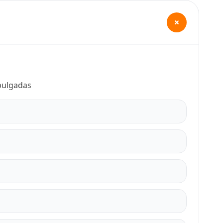
+
 pulgadas