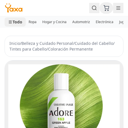
MINI CARRITO
0 productos
Todo
Ropa
Hogar y Cocina
Automotriz
Electrónica
Jugue
Inicio
/
Belleza y Cuidado Personal
/
Cuidado del Cabello
/
Tintes para Cabello
/
Coloración Permanente