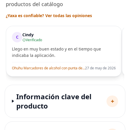
productos del catálogo
¿Yaxa es confiable? Ver todas las opiniones
Cindy
C
Verificado
Llego en muy buen estado y en el tiempo que
indicaba la aplicación.
i
Ohuhu Marcadores de alcohol con punta de pincel – Juego de marcadores artísticos de doble punta con certificación AP para artistas adultos
27 de may de 2026
Información clave del
+
producto