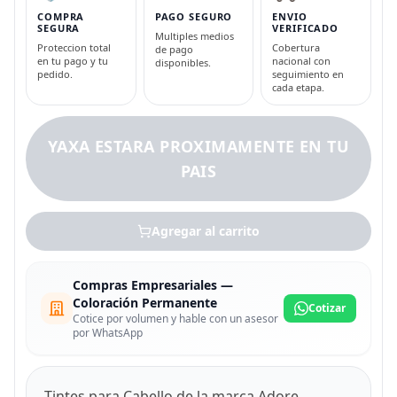
COMPRA
PAGO SEGURO
ENVIO
SEGURA
VERIFICADO
Multiples medios
Proteccion total
Cobertura
de pago
en tu pago y tu
nacional con
disponibles.
pedido.
seguimiento en
cada etapa.
YAXA ESTARA PROXIMAMENTE EN TU
PAIS
Agregar al carrito
Compras Empresariales —
Coloración Permanente
Cotizar
Cotice por volumen y hable con un asesor
por WhatsApp
Tintes para Cabello de la marca Adore