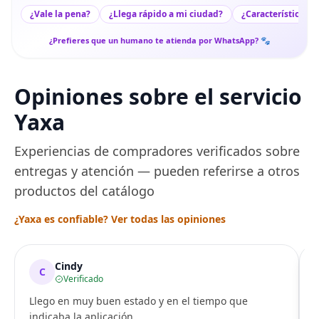
¿Vale la pena?
¿Llega rápido a mi ciudad?
¿Características c
¿Prefieres que un humano te atienda por WhatsApp? 🐾
Opiniones sobre el servicio
Yaxa
Experiencias de compradores verificados sobre
entregas y atención — pueden referirse a otros
productos del catálogo
¿Yaxa es confiable? Ver todas las opiniones
Cindy
C
Verificado
Llego en muy buen estado y en el tiempo que
indicaba la aplicación.
i