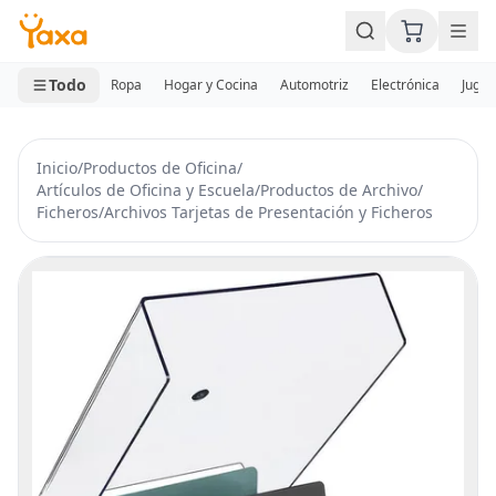
MINI CARRITO
0 productos
Todo
Ropa
Hogar y Cocina
Automotriz
Electrónica
Jugue
Inicio
/
Productos de Oficina
/
Artículos de Oficina y Escuela
/
Productos de Archivo
/
Ficheros
/
Archivos Tarjetas de Presentación y Ficheros