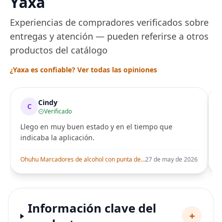
Yaxa
Experiencias de compradores verificados sobre
entregas y atención — pueden referirse a otros
productos del catálogo
¿Yaxa es confiable? Ver todas las opiniones
Cindy
C
Verificado
Llego en muy buen estado y en el tiempo que
indicaba la aplicación.
i
Ohuhu Marcadores de alcohol con punta de pincel – Juego de marcadores artísticos de doble punta con certificación AP para artistas adultos
27 de may de 2026
Información clave del
+