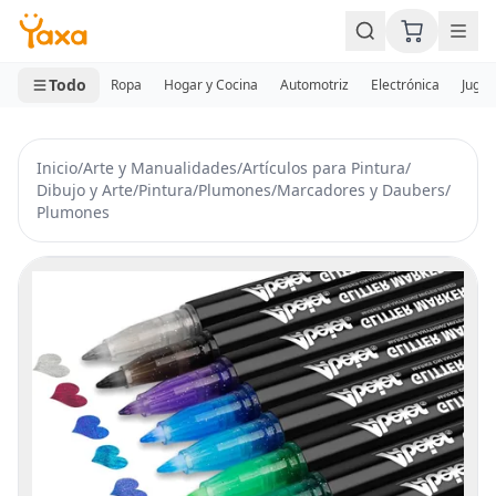
MINI CARRITO
0 productos
Todo
Ropa
Hogar y Cocina
Automotriz
Electrónica
Jugue
Inicio
/
Arte y Manualidades
/
Artículos para Pintura
/
Dibujo y Arte
/
Pintura
/
Plumones
/
Marcadores y Daubers
/
Plumones