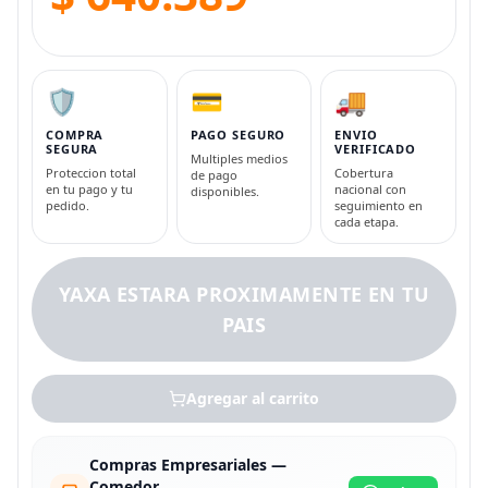
🛡️
💳
🚚
COMPRA
PAGO SEGURO
ENVIO
SEGURA
VERIFICADO
Multiples medios
Proteccion total
Cobertura
de pago
en tu pago y tu
nacional con
disponibles.
pedido.
seguimiento en
cada etapa.
YAXA ESTARA PROXIMAMENTE EN TU
PAIS
Agregar al carrito
Compras Empresariales —
Comedor