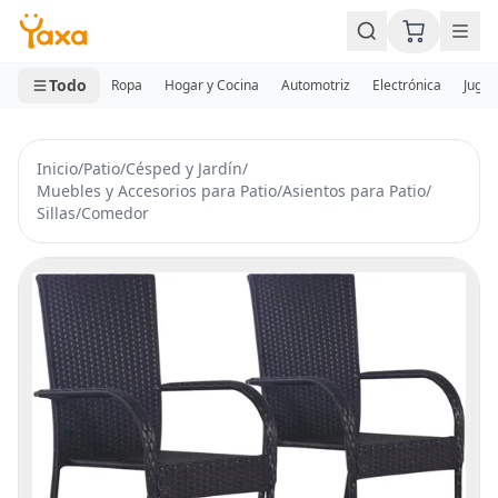
MINI CARRITO
0 productos
Todo
Ropa
Hogar y Cocina
Automotriz
Electrónica
Jugue
Inicio
/
Patio
/
Césped y Jardín
/
Muebles y Accesorios para Patio
/
Asientos para Patio
/
Sillas
/
Comedor