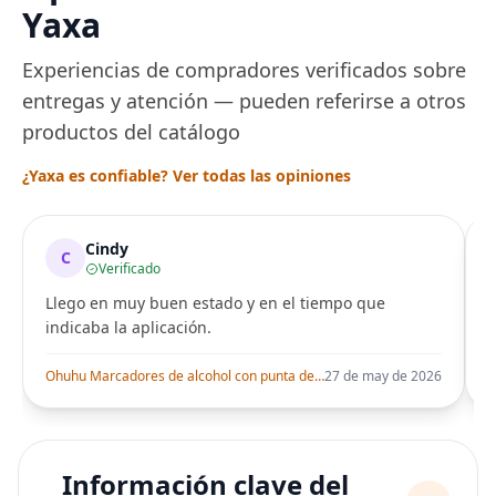
Yaxa
Experiencias de compradores verificados sobre
entregas y atención — pueden referirse a otros
productos del catálogo
¿Yaxa es confiable? Ver todas las opiniones
Cindy
C
Verificado
Llego en muy buen estado y en el tiempo que
indicaba la aplicación.
i
Ohuhu Marcadores de alcohol con punta de pincel – Juego de marcadores artísticos de doble punta con certificación AP para artistas adultos
27 de may de 2026
Información clave del